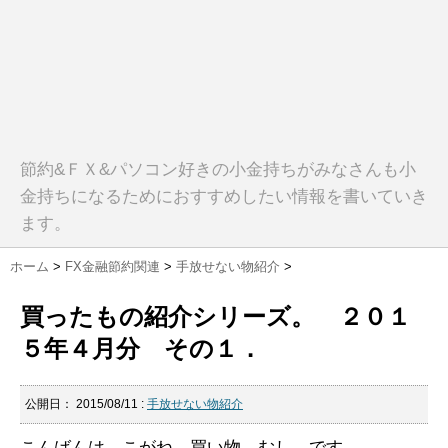
節約&ＦＸ&パソコン好きの小金持ちがみなさんも小
金持ちになるためにおすすめしたい情報を書いていき
ます。
ホーム
>
FX金融節約関連
>
手放せない物紹介
>
買ったもの紹介シリーズ。 ２０１
５年４月分 その１．
公開日：
2015/08/11
:
手放せない物紹介
こんばんは こがね 買い物 むし です。