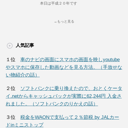
本日は平成２０年です
→もっと見る
人気記事
１位
車のナビの画面にスマホの画面を映しyoutube
やスマホに保存した動画などを見る方法。（手放せな
い物紹介の話）
２位
ソフトバンクに乗り換えたので、おとくケータ
イ.netからキャッシュバックが実際に62,244円 入金さ
れました。（ソフトバンクのりかえの話）
３位
税金をWAONで支払って２％節税 by JALカー
ドinミニストップ