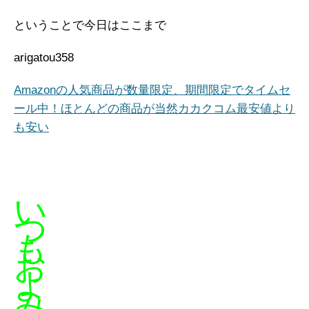
ということで今日はここまで
arigatou358
Amazonの人気商品が数量限定、期間限定でタイムセ
ール中！ほとんどの商品が当然カカクコム最安値より
も安い
い
つ
も
お
よ
み