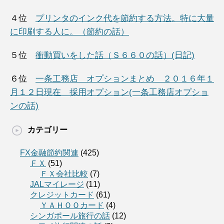
４位
プリンタのインク代を節約する方法。特に大量
に印刷する人に。（節約の話）
５位
衝動買いをした話（Ｓ６６０の話）(日記)
６位
一条工務店 オプションまとめ ２０１６年１
月１２日現在 採用オプション(一条工務店オプショ
ンの話)
カテゴリー
FX金融節約関連
(425)
ＦＸ
(51)
ＦＸ会社比較
(7)
JALマイレージ
(11)
クレジットカード
(61)
ＹＡＨＯＯカード
(4)
シンガポール旅行の話
(12)