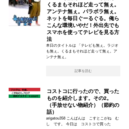
くるまもそれほど走って無ぇ。
アンテナ無ぇ。パラボラ無ぇ。
ネットを毎日ぐーるぐる。俺ら
こんな環境いやだ！外出先でも
スマホを使ってテレビを見る方
法
本日のタイトルは 「テレビも無ぇ。ラジオ
も無ぇ。くるまもそれほど走って無ぇ。ア
ンテナ無ぇ。
記事を読む
コストコに行ったので、買った
ものを紹介します。その2。
（手放せない物紹介）（節約の
話）
arigatou358 こんばんは こすとこがね む
し です。 今日は コストコで買った