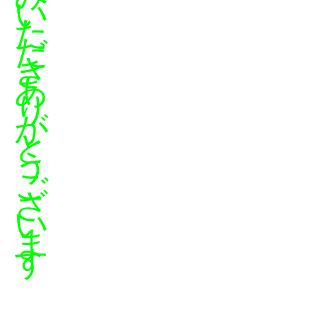
い
た
だ
き
あ
り
が
と
う
ご
ざ
い
ま
す