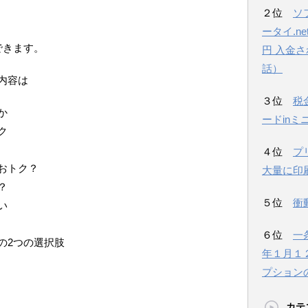
２位
ソ
ータイ.n
できます。
円 入金
話）
内容は
３位
税
か
ードinミ
ク
４位
プ
おトク？
大量に印
？
５位
衝
い
６位
一
の2つの選択肢
年１月１
プション
カテ