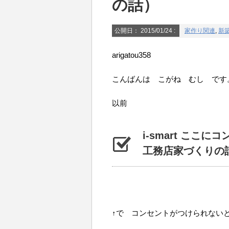
の話）
公開日：
2015/01/24
:
家作り関連
,
新
arigatou358
こんばんは こがね むし です
以前
i-smart こ
工務店家づくりの
↑で コンセントがつけられない