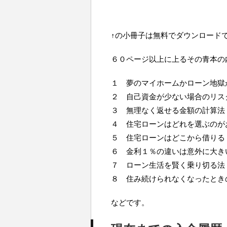
↑の小冊子は無料でダウンロード
６０ページ以上に上るその青本の
１ 夢のマイホームかローン地獄
２ 自己資金が少ない場合のリス
３ 無理なく返せる金額の計算法
４ 住宅ローンはどれを選ぶのが
５ 住宅ローンはどこから借りる
６ 金利１％の違いは意外に大き
７ ローン生活を賢く乗り切る法
８ 住み続けられなくなったとき
などです。