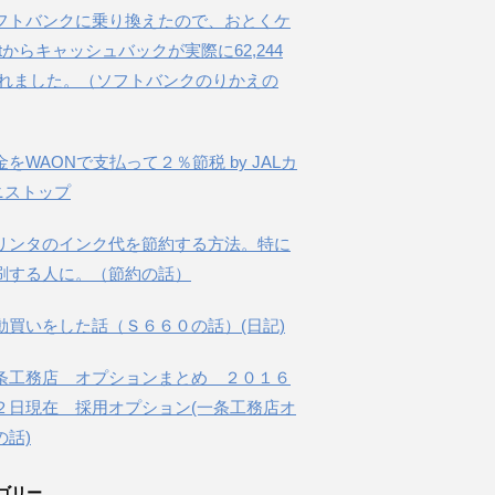
フトバンクに乗り換えたので、おとくケ
etからキャッシュバックが実際に62,244
されました。（ソフトバンクのりかえの
金をWAONで支払って２％節税 by JALカ
ニストップ
リンタのインク代を節約する方法。特に
刷する人に。（節約の話）
動買いをした話（Ｓ６６０の話）(日記)
条工務店 オプションまとめ ２０１６
２日現在 採用オプション(一条工務店オ
の話)
ゴリー