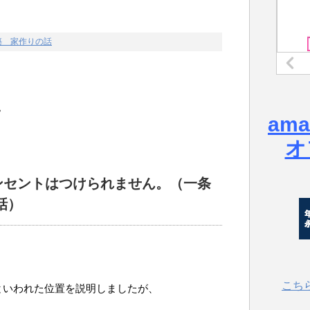
築 家作りの話
。
am
オ
こにコンセントはつけられません。（一条
話）
こち
といわれた位置を説明しましたが、