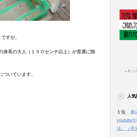
うですが、
の身長の大人（１５０センチ以上）が普通に階
→もっ
についています。
人気
１位
車
youtu
法。（手