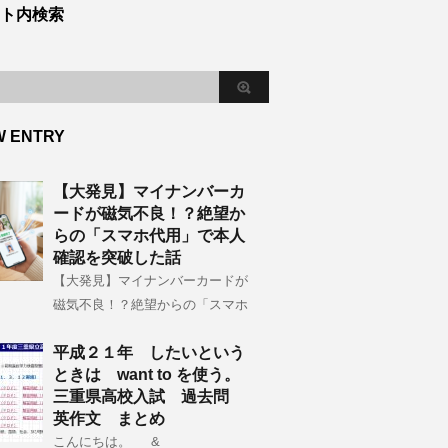
ト内検索
W ENTRY
【大発見】マイナンバーカ
ードが磁気不良！？絶望か
らの「スマホ代用」で本人
確認を突破した話
【大発見】マイナンバーカードが
磁気不良！？絶望からの「スマホ
平成２１年 したいという
ときは want to を使う。
三重県高校入試 過去問
英作文 まとめ
こんにちは。 &