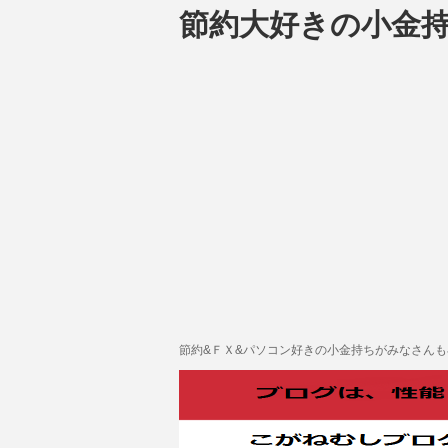
節約大好きの小金
節約&ＦＸ&パソコン好きの小金持ちがみなさん