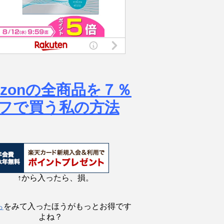
azonの全商品を７％
フで買う私の方法
↑から入ったら、損。
ら
をみて入ったほうがもっとお得です
よね？