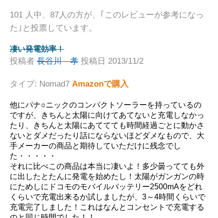
101 人中、87人の方が、｢このレビューが参考になっ
た｣と投票しています。
凄い発電効率！
投稿者
長谷川 孝
投稿日 2013/11/2
タイプ: Nomad7
Amazonで購入
他にパナ○ニックのコンパクトソーラーを持っているの
ですが、きちんと太陽に向けてあてないと充電しなかっ
たり、きちんと太陽にあててても時間経過ごとに動かさ
ないとダメだったり話にならないほどダメなもので、大
手メーカーの商品と期待していただけに残念でし
た・・・・・
それに比べこの商品は本当に凄いよ！多少曇ってても外
に出したとたんに発電を始めたし！太陽がガンガンの時
にためしにドコモのモバイルバッテリー2500mAをどれ
くらいで充電出来るか試しましたが、3～4時間くらいで
充電完了しました！これはなんとコンセントで充電する
のと同じ時間でした！！