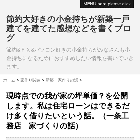
MENU here please click
節約大好きの小金持ちが新築一戸
建てを建てた感想などを書くブロ
グ
節約&ＦＸ&パソコン好きの小金持ちがみなさんも小
金持ちになるためにおすすめしたい情報を書いていき
ます。
ホーム
>
家作り関連
>
新築 家作りの話
>
現時点での我が家の坪単価？を公開
します。私は住宅ローンはできるだ
け多く借りたいという話。（一条工
務店 家づくりの話）