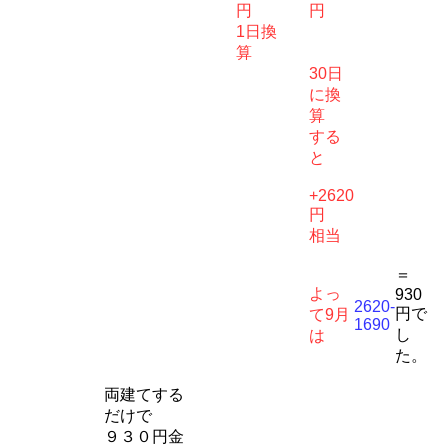
円
円
1日換
算
30日
に換
算
する
と
+2620
円
相当
＝
よっ
930
2620-
円で
て9月
1690
し
は
た。
両建てする
だけで
９３０円金