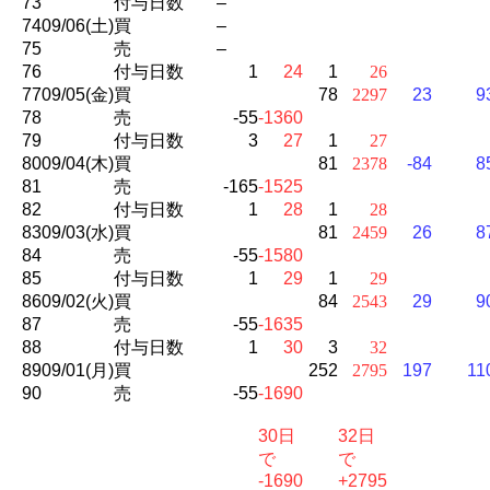
73
付与日数
–
74
09/06(土)
買
–
75
売
–
76
付与日数
1
24
1
26
77
09/05(金)
買
78
2297
23
9
78
売
-55
-1360
79
付与日数
3
27
1
27
80
09/04(木)
買
81
2378
-84
8
81
売
-165
-1525
82
付与日数
1
28
1
28
83
09/03(水)
買
81
2459
26
8
84
売
-55
-1580
85
付与日数
1
29
1
29
86
09/02(火)
買
84
2543
29
9
87
売
-55
-1635
88
付与日数
1
30
3
32
89
09/01(月)
買
252
2795
197
11
90
売
-55
-1690
30日
32日
で
で
-1690
+2795