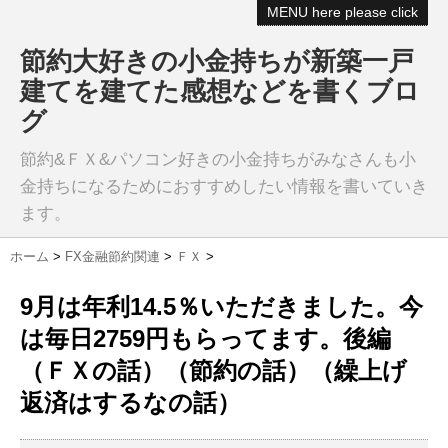
MENU here please click
節約大好きの小金持ちが新築一戸
建てを建てた感想などを書くブロ
グ
節約&ＦＸ&パソコン好きの小金持ちがみなさんも小
金持ちになるためにおすすめしたい情報を書いていき
ます。
ホーム
>
FX金融節約関連
>
ＦＸ
>
9月は年利14.5％いただきました。今
は毎日2759円もらってます。後編
（ＦＸの話）（節約の話）（繰上げ
返済はするなの話）