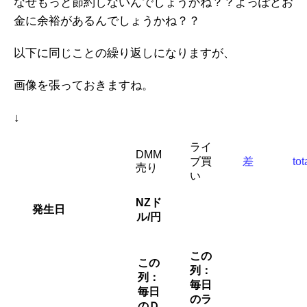
なぜもっと節約しないんでしょうかね？？よっぽどお
金に余裕があるんでしょうかね？？
以下に同じことの繰り返しになりますが、
画像を張っておきますね。
↓
ライ
DMM
ブ買
差
tot
売り
い
NZド
発生日
ル/円
この
この
列：
列：
毎日
毎日
のラ
のＤ