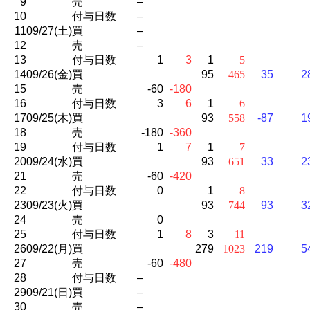
9
売
–
10
付与日数
–
11
09/27(土)
買
–
12
売
–
13
付与日数
1
3
1
5
14
09/26(金)
買
95
465
35
2
15
売
-60
-180
16
付与日数
3
6
1
6
17
09/25(木)
買
93
558
-87
1
18
売
-180
-360
19
付与日数
1
7
1
7
20
09/24(水)
買
93
651
33
2
21
売
-60
-420
22
付与日数
0
1
8
23
09/23(火)
買
93
744
93
3
24
売
0
25
付与日数
1
8
3
11
26
09/22(月)
買
279
1023
219
5
27
売
-60
-480
28
付与日数
–
29
09/21(日)
買
–
30
売
–