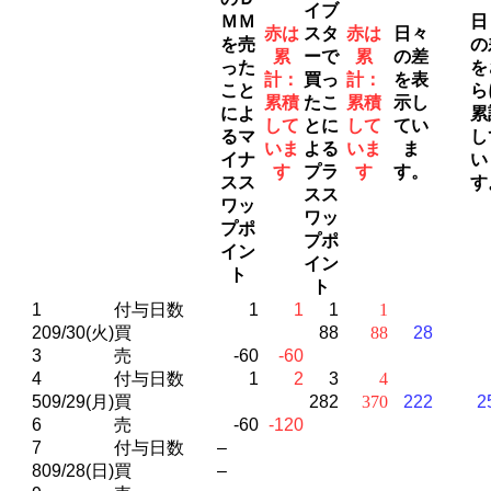
イブ
ＭＭ
日
赤は
スタ
赤は
日々
を売
の
累
ーで
累
の差
った
を
計：
買っ
計：
を表
こと
ら
累積
たこ
累積
示し
によ
累
して
とに
して
てい
るマ
し
いま
よる
いま
ま
イナ
い
す
プラ
す
す。
スス
す
スス
ワッ
ワッ
プポ
プポ
イン
イン
ト
ト
1
付与日数
1
1
1
1
2
09/30(火)
買
88
88
28
3
売
-60
-60
4
付与日数
1
2
3
4
5
09/29(月)
買
282
370
222
2
6
売
-60
-120
7
付与日数
–
8
09/28(日)
買
–