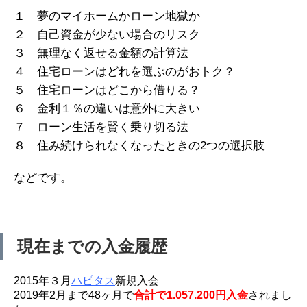
１ 夢のマイホームかローン地獄か
２ 自己資金が少ない場合のリスク
３ 無理なく返せる金額の計算法
４ 住宅ローンはどれを選ぶのがおトク？
５ 住宅ローンはどこから借りる？
６ 金利１％の違いは意外に大きい
７ ローン生活を賢く乗り切る法
８ 住み続けられなくなったときの2つの選択肢
などです。
現在までの入金履歴
2015年３月
ハピタス
新規入会
2019年2月まで48ヶ月で
合計で1.057.200円入金
されまし