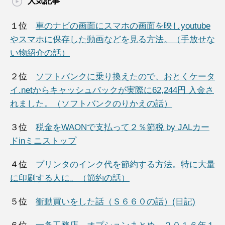
人気記事
１位
車のナビの画面にスマホの画面を映しyoutube
やスマホに保存した動画などを見る方法。（手放せな
い物紹介の話）
２位
ソフトバンクに乗り換えたので、おとくケータ
イ.netからキャッシュバックが実際に62,244円 入金さ
れました。（ソフトバンクのりかえの話）
３位
税金をWAONで支払って２％節税 by JALカー
ドinミニストップ
４位
プリンタのインク代を節約する方法。特に大量
に印刷する人に。（節約の話）
５位
衝動買いをした話（Ｓ６６０の話）(日記)