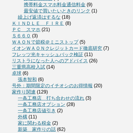
携帯料金スマホ料金通信料金
(9)
最安値で買いたいときのリンク
(1)
繰上げ返済はするな
(18)
ＫＩＮＤＬＥ ＦＩＲＥ
(8)
ＰＣ スマホ
(21)
Ｓ６６０
(3)
ＷＡＯＮで節税＠ミニストップ
(5)
イオンＷＡＯＮクレジットカード徹底研究
(7)
フレッツ光キャッシュバック検証
(11)
リストラになった人へのアドバイス
(26)
三重県高校入試
(14)
卓球
(6)
張本智和
(6)
号外：期間限定のイチオシのお得情報
(20)
家作り関連
(129)
一条工務店 打ち合わせの流れ
(3)
一条工務店オプション
(28)
一条工務店値引き
(2)
外構
(11)
家に関わる税金
(2)
新築 家作りの話
(62)