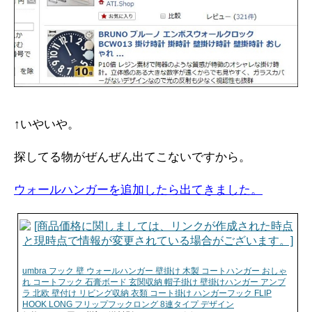
↑いやいや。
探してる物がぜんぜん出てこないですから。
ウォールハンガーを追加したら出てきました。
umbra フック 壁 ウォールハンガー 壁掛け 木製 コートハンガー おしゃ
れ コートフック 石膏ボード 玄関収納 帽子掛け 壁掛けハンガー アンブ
ラ 北欧 壁付け リビング収納 衣類 コート掛け ハンガーフック FLIP
HOOK LONG フリップフックロング 8連タイプ デザイン