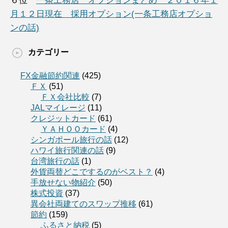
６位
一条工務店 オプションまとめ ２０１６年１
月１２日現在 採用オプション(一条工務店オプショ
ンの話)
カテゴリー
FX金融節約関連
(425)
ＦＸ
(51)
ＦＸ会社比較
(7)
JALマイレージ
(11)
クレジットカード
(61)
ＹＡＨＯＯカード
(4)
シンガポール旅行の話
(12)
ハワイ旅行関連の話
(9)
台湾旅行の話
(1)
外貨両替どこでするのがベスト？
(4)
手放せない物紹介
(50)
株式投資
(37)
異会社両建てのスワップ推移
(61)
節約
(159)
ふるさと納税
(5)