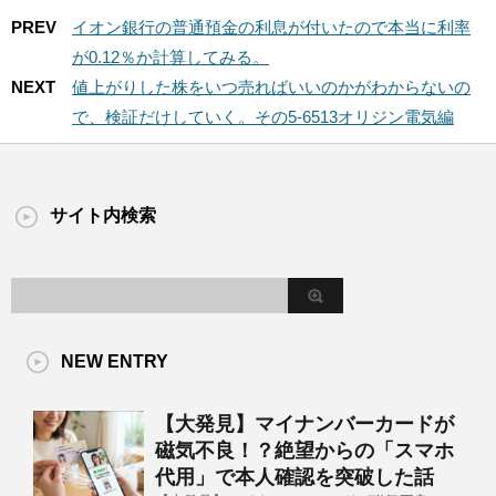
PREV
イオン銀行の普通預金の利息が付いたので本当に利率
が0.12％か計算してみる。
NEXT
値上がりした株をいつ売ればいいのかがわからないの
で、検証だけしていく。その5-6513オリジン電気編
サイト内検索
NEW ENTRY
【大発見】マイナンバーカードが
磁気不良！？絶望からの「スマホ
代用」で本人確認を突破した話