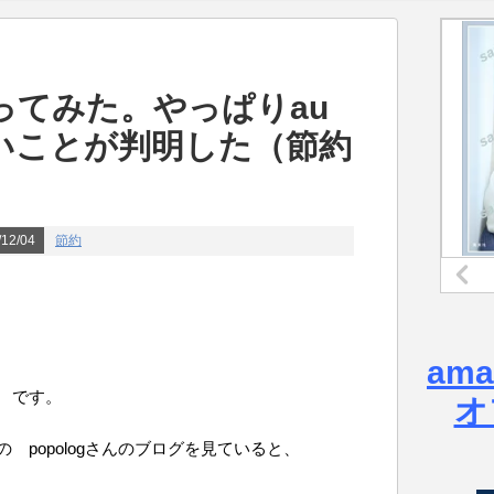
ってみた。やっぱりau
いことが判明した（節約
12/04
節約
am
 です。
オ
の popologさんのブログを見ていると、