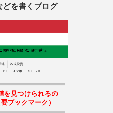
などを書くブログ
関連
株式投資
ＰＣ スマホ
Ｓ６６０
値を見つけられるの
（要ブックマーク）