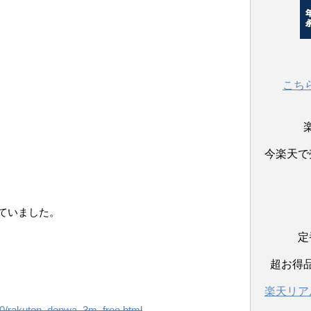
こち
今楽天で
ていました。
定
超お得
楽天リア
10/rakuten_denwa_3m_free.html