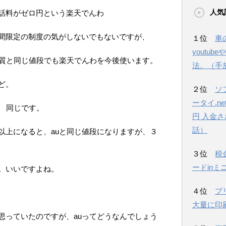
人気
話料がゼロ円という楽天でんわ
間限定の制度の気がしないでもないですが、
１位
車
youtu
品質と同じ値段でも楽天でんわを今後使います。
法。（手
ど。
２位
ソ
ータイ.n
。 同じです。
円 入金
話）
以上になると、auと同じ値段になりますが、３
３位
税
ードinミ
。いいですよね。
４位
プ
大量に印
思っていたのですが、auってどうなんでしょう