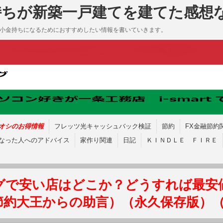
持ちが新築一戸建てを建てた感想
も小金持ちになるためにおすすめしたい情報を書いていきます。
オシのお得情報
フレッツ光キャッシュバック検証
節約
FX金融節約
なった人へのアドバイス
家作り関連
日記
ＫＩＮＤＬＥ ＦＩＲＥ
グで安い店はどこか？どうすれば最安
節約大王からの助言）（永久保存版）