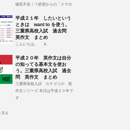
磁気不良！？絶望からの「スマホ
平成２１年 したいという
ときは want to を使う。
三重県高校入試 過去問
英作文 まとめ
こんにちは。 &
平成２０年 英作文は自分
の知ってる基本文を使お
う。三重県高校入試 過去
問 英作文 まとめ
三重県高校入試 カテゴリの 英
作文シリーズ 本日は平成２０年で
す
と見る