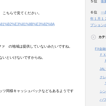
５位
衝
６位
一
ので こちらで見てください。
年１月１
/Au%E3%81%B2%E3%81%8B%E3%82%8A
プション
カテ
ミュファ の地域は提供していないみたいですね。
FX金
Ｆ
ないといけないですからね。
JA
ク
ッツ同様キャッシュバックなどもあるようです
シ
ハ