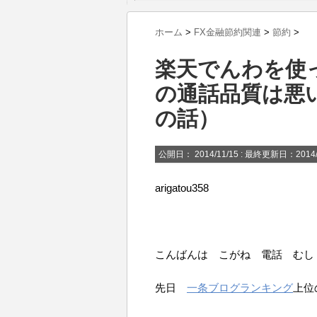
ホーム
>
FX金融節約関連
>
節約
>
楽天でんわを使
の通話品質は悪
の話）
公開日：
2014/11/15
: 最終更新日：2014/
arigatou358
こんばんは こがね 電話 むし
先日
一条ブログランキング
上位