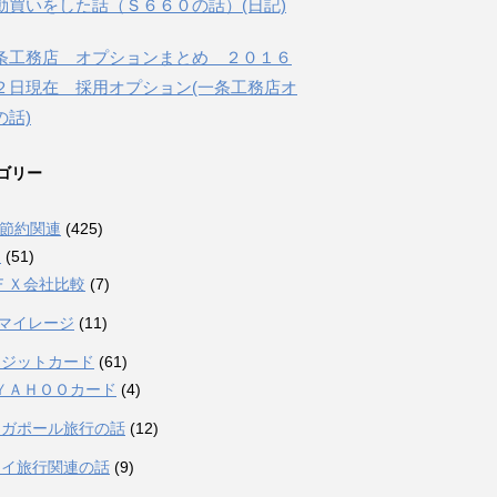
動買いをした話（Ｓ６６０の話）(日記)
条工務店 オプションまとめ ２０１６
２日現在 採用オプション(一条工務店オ
の話)
ゴリー
融節約関連
(425)
Ｘ
(51)
ＦＸ会社比較
(7)
Lマイレージ
(11)
レジットカード
(61)
ＹＡＨＯＯカード
(4)
ンガポール旅行の話
(12)
ワイ旅行関連の話
(9)