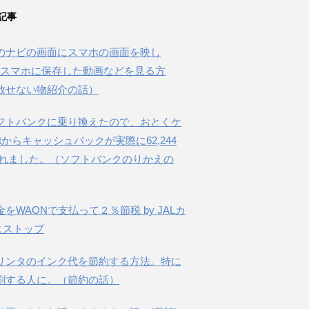
記事
のナビの画面にスマホの画面を映し
beやスマホに保存した動画などを見る方
放せない物紹介の話）
フトバンクに乗り換えたので、おとくケ
etからキャッシュバックが実際に62,244
されました。（ソフトバンクのりかえの
金をWAONで支払って２％節税 by JALカ
ニストップ
リンタのインク代を節約する方法。特に
刷する人に。（節約の話）