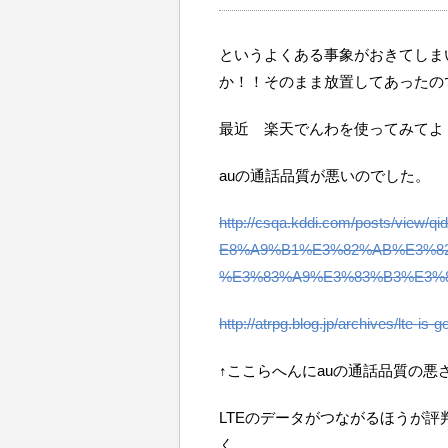
というよくある事象がおきてしま
か！！そのまま放置してあったの
最近 楽天でんわを使ってみてよ
auの通話品質が悪いのでした。
http://csqa.kddi.com/posts/vi
E8%A9%B1%E3%82%AB%E3%8
%E3%83%A9%E3%83%B3%E3%
http://atrpg.blog.jp/archives/lte-is-
↑ここらへんにauの通話品質の悪
LTEのデータがつながるほうが
く、