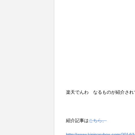
楽天でんわ なるものが紹介され
紹介記事は
こちら。
http://www.kininarubox.com/2014/