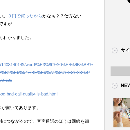
い。
３円で買ったから
かなぁ？？仕方ない
ですが、
くわかりました。
サイ
ew/qid/1408140149/word/%E3%80%90%E9%9B%BB%
2%B1%E6%94%BE%E9%A1%8C%E3%83%97
80%91
NE
good-bad-call-quality-is-bad.html
さが書いてあります。
評判につながるので、音声通話のほうは回線を細